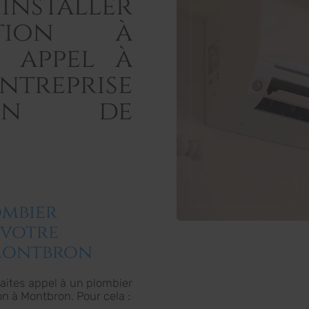
nstaller
ation à
 appel à
ntreprise
ion de
ombier
 votre
 Montbron
 faites appel à un plombier
on à Montbron. Pour cela :