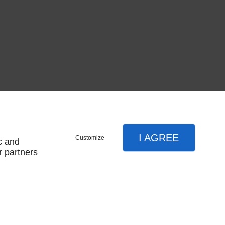
I AGREE
Customize
c and
r partners