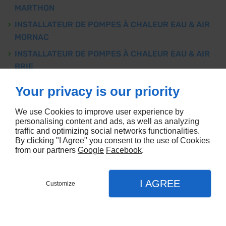
MARTHON
INSTALLATEUR DE POMPES À CHALEUR EAU & AIR
MORNAC
INSTALLATEUR DE POMPES À CHALEUR EAU & AIR
BRIE
INSTALLATEUR DE POMPES À CHALEUR EAU & AIR
Your privacy is our priority
COULGENS
We use Cookies to improve user experience by
INSTALLATEUR DE POMPES À CHALEUR EAU & AIR
personalising content and ads, as well as analyzing
VAL-DE-BONNIEURE
traffic and optimizing social networks functionalities.
By clicking "I Agree" you consent to the use of Cookies
INSTALLATEUR DE POMPES À CHALEUR EAU & AIR
from our partners
Google
Facebook
.
MANSLE
INSTALLATEUR DE POMPES À CHALEUR EAU & AIR
I AGREE
BEAULIEU-SUR-SONNETTE
Customize
INSTALLATEUR DE POMPES À CHALEUR EAU & AIR
SAINT-SORNIN