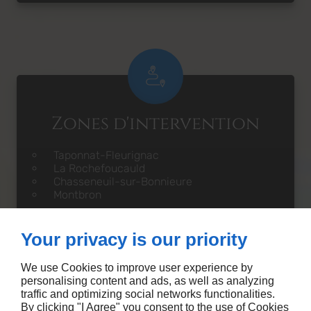
Zones d'intervention
Taponnat-Fleurignac
La Rochefoucauld
Chasseneuil-sur-Bonnieure
Montbron
Your privacy is our priority
We use Cookies to improve user experience by
personalising content and ads, as well as analyzing
traffic and optimizing social networks functionalities.
Conseils et accompagnement
By clicking "I Agree" you consent to the use of Cookies